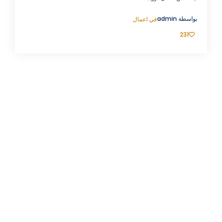
ة
admin
في
اعمال