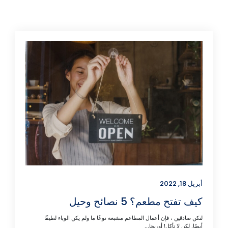
ح مطعم؟ 5 نصائح وحيل
قين ، فإن أعمال المطاعم مشبعة نوعًا ما ولم يكن الوباء لطيفًا
ن لا تأكل! أوريجا...