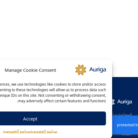
Manage Cookie Consent
the best experiences, we use technologies like cookies to store and/or access
formation. Consenting to these technologies will allow us to process data such
g behavior or unique IDs on this site. Not consenting or withdrawing consent,
may adversely affect certain features and functions.
ابقى على
الشركة
-
اتصال دائم
معلومات عنا
سياسة الخصوصية
عة
Accept
صص
خدماتنا
اوريجا للتجارة
برج كابيتال،
وعة
ملف التعريف
اتصل بنا
ة
رقم 904،
سياسة الخصوصية
سياسة الخصوصية
شارع