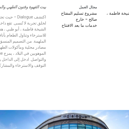
مجال العمل
بيت القهوة وفنون الطهي والم
يخة فاطمة ،
مشروع تسليم المفتاح
اكتشف Dialogue
صالح - خارج
لخلق تجربة لا تُنسى. تقع داخ
خدمات ما بعد الافتتاح
الشيخة فاطمة ، أبو ظبي ، هذ
للاسترخاء وتناول الطعام بأناق
الملهمة. من التصميم المنسق 
مصادر محلية ومأكولات الطهي 
والتواصل. ادخل إلى الداخل و
التوقف والاسترخاء والمشارك