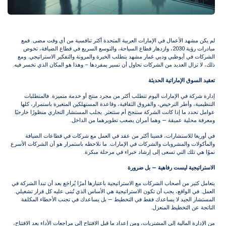
لأعمال في الإمارات العربية المتحدة أكثر تنافسية من أي وقت مضى. فمع
مبادرات رؤية 2030، وازدهار قطاع السياحة، والتوسع السريع في قطاع الضيافة، تخوض
وظبي ودبي غمار مشهد يتطلب الخبرة والمرونة والتفكير الاستراتيجي. ومع
لعديد من الشركات تحاول أن تسير بمفردها – وهذا هو المكان الذي تخسر فيه.
ماراتية الحديثة
الإمارات اليوم تتطلب أكثر من مجرد منتج أو خدمة متميزة. فالمتطلبات
ر الترخيص، والفروق الثقافية، وقاعدة المستهلكين المتغيرة باستمرار، كلها
إذا كانت الشركة ستنجح أم ستتعثر. يجلب المستشار التجاري منظورًا خارجيًا
عميقة — وهما أمران يصعب تطويرهما من الداخل.
ستشارات، قضينا أكثر من عقد في العمل مع شركات في قطاعات الضيافة
لمشروبات والشركات في الإمارات. ما نلاحظه باستمرار هو أن الشركات الأسرع
التي تسعى إلى إرشاد خبراء في مرحلة مبكرة.
ليست رفاهية — بل ضرورة
 أصحاب الشركات مع الاستراتيجية باعتبارها أمرًا يُراجَع بعد أن تبدأ الشركة في
قع، يجب أن تكون الاستراتيجية هي الأساس الذي تُبنى عليه كل قرار تشغيلي.
د لا يساعدك فقط في التخطيط — بل يساعدك في تجنب الأخطاء المكلفة
خطيط المنعزل.
لية إلى المشتريات، ومن إعداد ما قبل الافتتاح إلى مراجعات الأداء بعد الافتتاح،