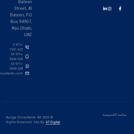
Bateen
Street, Al
Bateen, P.O
Box 94907,
Abu Dhabi,
UAE
+971 2
622 1551
+971 54
558 5504
+971 54
558 5504
info@aurigaconsultants.com
صية
© 2025 Auriga Consultants. All
Rights Reserved. Site By:
67 Digital