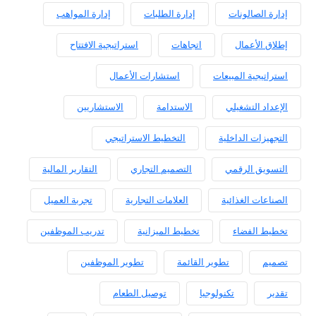
صالونات
إدارة الطلبات
إدارة المواهب
أعمال
اتجاهات
استراتيجية الافتتاح
ية المبيعات
استشارات الأعمال
التشغيلي
الاستدامة
الاستشاريين
 الداخلية
التخطيط الاستراتيجي
 الرقمي
التصميم التجاري
التقارير المالية
 الغذائية
العلامات التجارية
تجربة العميل
لفضاء
تخطيط الميزانية
تدريب الموظفين
تطوير القائمة
تطوير الموظفين
تكنولوجيا
توصيل الطعام