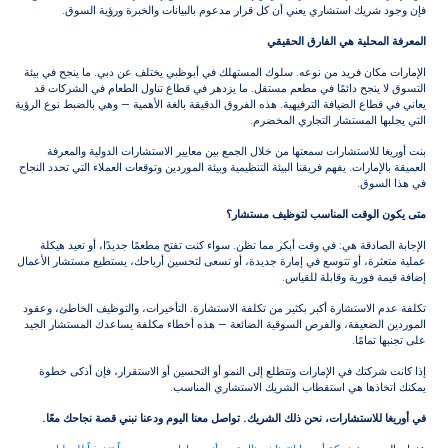
 استشاري يعني أن كل قرار مدعوم بالبيانات والخبرة ورؤية السوق.
ية هي الفارق الحقيقي
 فريد من نوعه. سلوك المستهلك في أبوظبي يختلف عن دبي. ما ينجح في بيئة
ح دائمًا في مطعم مستقل. ما يزدهر في قطاع تناول الطعام في الشركات قد
الضيافة الترفيهية. هذه الفروق الدقيقة بالغة الأهمية — وهي بالضبط نوع الرؤية
مستشار التجاري المخضرم.
ستشارات سمعتها من خلال الجمع بين معايير الاستشارات الدولية والمعرفة
ات. يفهم فريقنا البيئة التنظيمية وبيئة الموردين وتوقعات العملاء التي تحدد النجاح
.
قت المناسب لتوظيف مستشار؟
ة هي: في وقت أبكر مما تظن. سواء كنت تفتح مطعمًا جديدًا، أو تعيد هيكلة
 أو تتوسع في إمارة جديدة، أو تسعى لتحسين أرباحك، يستطيع مستشار الأعمال
ية وقابلة للقياس.
ستشارة أكبر بكثير من تكلفة الاستشارة. التأخيرات، والتوظيف الخاطئ، وعقود
يفة، والفرص السوقية الضائعة — هذه أخطاء مكلفة يساعدك المستشار الجيد
ا.
 في الإمارات وتتطلع إلى النمو أو التحسين أو الاستقرار، فإن أذكى خطوة
 هي استقطاب الشريك الاستشاري المناسب.
تشارات، نحن ذلك الشريك. تواصل معنا اليوم ودعنا نبني قصة نجاحك معًا.