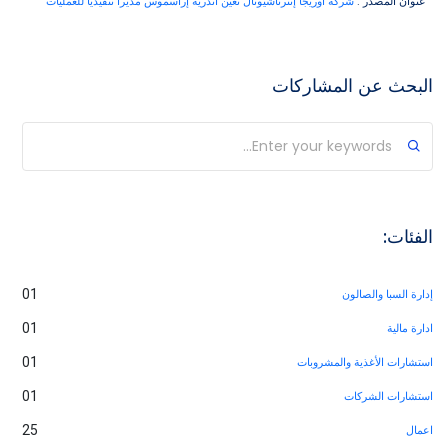
:
شركة أوريجا إنترناشيونال تعين أندريه إراسموس مديراً تنفيذياً للعمليات
 المشاركات
01
الون
01
01
ية والمشروبات
01
كات
25